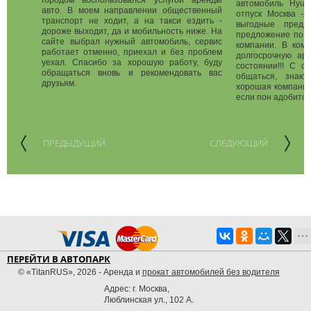
городом воспользовался услугой аренды
автомобиль Hyund
авто. В моем направлении общественный
отпуск Москва -А
транспорт не ходит, а на такси ездить -
выгодные предл
дороже выходит, да и мобильность ниже. На
предложение по п
сайте выбрал нужный автомобиль, сервис
компании. В ком
работает отменно, приехал и без проблем
долгосрочную ар
уехал. Спасибо за хорошую работу, буду
состоянии!!! С с
обращаться вновь и рекомендовать вас
общаться, знаю
друзьям.
хорошая компания,
если пон адобится,
ПРЕДЫДУЩИЙ
СЛЕДУЮЩИЙ
ПЕРЕЙТИ В АВТОПАРК
© «TitanRUS», 2026 - Аренда и
прокат автомобилей без водителя
Адрес: г. Москва,
Люблинская ул., 102 А.