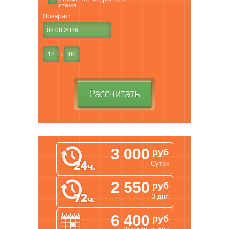
стажа
Кондиционер
Возврат:
Подогрев сидений
Аудиосистема (cd/mp3)
Обогрев зеркал
:
Охранная система
Подушки безопасности
Регулировка сиденья водителя
ручная
Регулировка руля
Усилитель рулевого управления
Центральный замок
3 000
руб
Электрозеркала
Сутки
Электростеклоподъемники
2 550
руб
Дополнительное оборудование:
3 дня
Крепления для детских сидений
Детское кресло
6 400
руб