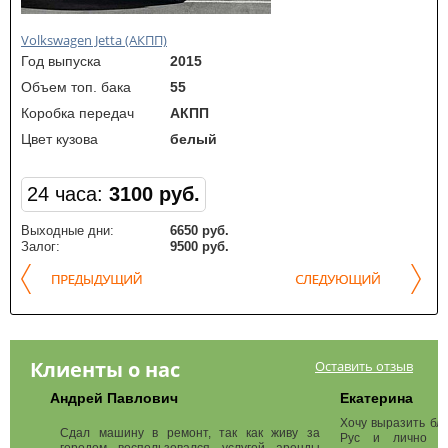
Volkswagen Jetta (АКПП)
Vol
Год выпуска
2015
Го
Объем топ. бака
55
Об
Коробка передач
АКПП
Ко
Цвет кузова
белый
Цве
24 часа:
3100 руб.
2
Выходные дни:
6650 руб.
Вы
Залог:
9500 руб.
Клиенты о нас
Оставить отзыв
Андрей Павлович
Екатерина
Хочу выразить бл
Сдал машину в ремонт, так как живу за
Рус и лично ме