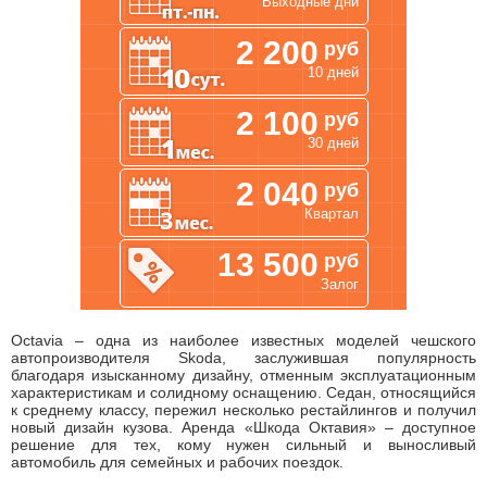
Коврики
Выходные дни
2 200
руб
10 дней
2 100
руб
30 дней
2 040
руб
Квартал
13 500
руб
Залог
Octavia – одна из наиболее известных моделей чешского
автопроизводителя Skoda, заслужившая популярность
благодаря изысканному дизайну, отменным эксплуатационным
характеристикам и солидному оснащению. Седан, относящийся
к среднему классу, пережил несколько рестайлингов и получил
новый дизайн кузова. Аренда «Шкода Октавия» – доступное
решение для тех, кому нужен сильный и выносливый
автомобиль для семейных и рабочих поездок.