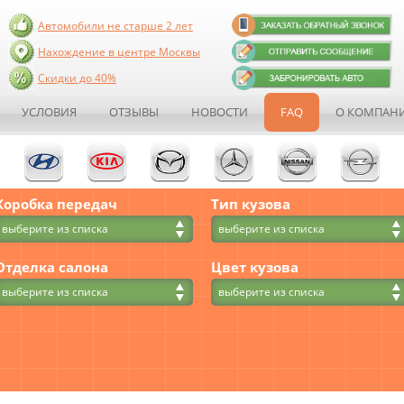
Автомобили не старше 2 лет
Нахождение в центре Москвы
Скидки до 40%
УСЛОВИЯ
ОТЗЫВЫ
НОВОСТИ
FAQ
О КОМПАН
Коробка передач
Тип кузова
выберите из списка
выберите из списка
Отделка салона
Цвет кузова
выберите из списка
выберите из списка