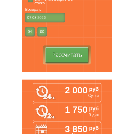
стажа
Кондиционер
Возврат:
Подогрев сидений
Аудиосистема (cd/mp3)
Обогрев зеркал
:
Охранная система
Подушки безопасности
Регулировка сиденья водителя
ручная
Регулировка руля
Усилитель рулевого управления
Центральный замок
2 000
руб
Электрозеркала
Сутки
Электростеклоподъемники
1 750
руб
Дополнительное оборудование:
3 дня
Крепления для детских сидений
Детское кресло
3 850
руб