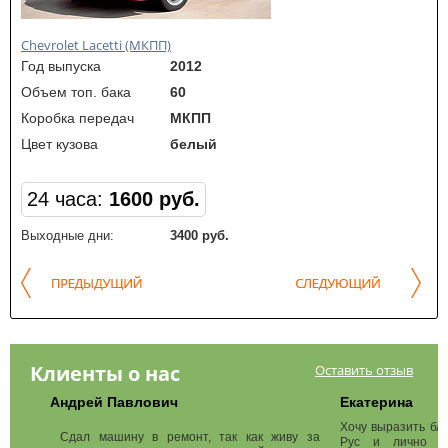
Chevrolet Lacetti (МКПП)
Sko
Год выпуска
2012
Го
Объем топ. бака
60
Об
Коробка передач
МКПП
Ко
Цвет кузова
белый
Цве
24 часа:
1600 руб.
2
Выходные дни:
3400 руб.
Вы
Клиенты о нас
Оставить отзыв
Андрей Павлович
Екатерина
Хочу выразить бл
Сдал машину в ремонт, так как живу за
Рус и лично ме