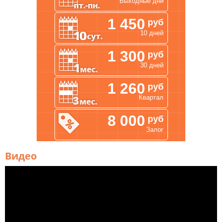
Коврики
Выходные дни
1 450
руб
10 дней
1 300
руб
30 дней
1 260
руб
Квартал
8 000
руб
Залог
Видео