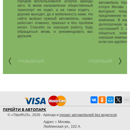
городом воспользовался услугой аренды
автомобиль Hyund
авто. В моем направлении общественный
отпуск Москва -А
транспорт не ходит, а на такси ездить -
выгодные предл
дороже выходит, да и мобильность ниже. На
предложение по п
сайте выбрал нужный автомобиль, сервис
компании. В ком
работает отменно, приехал и без проблем
долгосрочную ар
уехал. Спасибо за хорошую работу, буду
состоянии!!! С с
обращаться вновь и рекомендовать вас
общаться, знаю
друзьям.
хорошая компания,
если пон адобится,
ПРЕДЫДУЩИЙ
СЛЕДУЮЩИЙ
ПЕРЕЙТИ В АВТОПАРК
© «TitanRUS», 2026 - Аренда и
прокат автомобилей без водителя
Адрес: г. Москва,
Люблинская ул., 102 А.